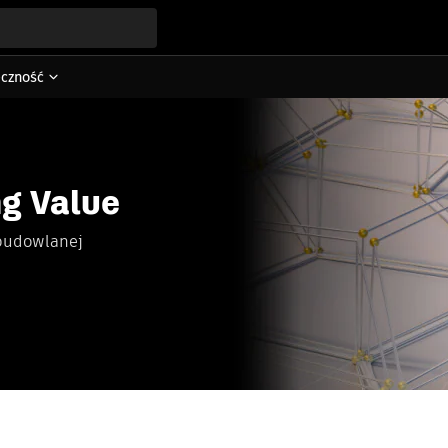
eczność
ng Value
 budowlanej